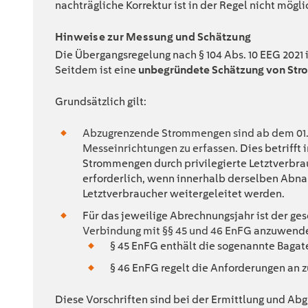
nachträgliche Korrektur ist in der Regel nicht mögli
Hinweise zur Messung und Schätzung
Die Übergangsregelung nach § 104 Abs. 10 EEG 2021 is
Seitdem ist eine
unbegründete Schätzung von Str
Grundsätzlich gilt:
Abzugrenzende Strommengen sind ab dem 01.
Messeinrichtungen zu erfassen.
Dies betrifft
Strommengen durch privilegierte Letztverbra
erforderlich, wenn innerhalb derselben Abn
Letztverbraucher weitergeleitet werden.
Für das jeweilige Abrechnungsjahr ist der g
Verbindung mit §§ 45 und 46 EnFG
anzuwende
§ 45 EnFG enthält die sogenannte Bagate
§ 46 EnFG regelt die Anforderungen an 
Diese Vorschriften sind bei der Ermittlung und A